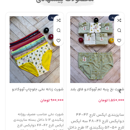
جدید
جدید
شورت نخ پنبه تم آووکادو فاق بلند
شورت زنانه نخی جلوچاپ آووکادو
شو
مارک لادن ( جین 12 تایی )
مارک تیشین یا نهال سابق ( جین 12
دی MD ( جی
تایی )
۱,۵۶۰,۰۰۰
تومان
۹۰۰,۰۰۰
تومان
۰۰
انتخاب گزینه ها
اطلاعات بیشتر
سایزبندی ایکس لارج ۴۲-۴۴
شورت نخی مناسب مصرف روزانه
رن
رنگبندی ۱۲ تا داخل بسته سایزبندی
مر
دوایکس لارج ۴۶-۴۸ سه ایکس
ایکس لارج ۴۲-۴۴ دوایکس لارج
می
لارج ۵۰-۵۲ رنگبندی ۱۲ طرح داخل