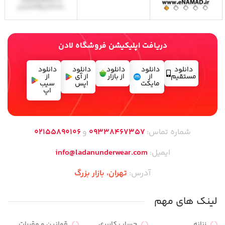
دریافت اپلیکیشن فروشگاه لادن
دانلود
دانلود
دانلود
دانلود
دانلود
مستقیم
از
از بازار
از آی
از
مایکت
اپس
سیب
اپ
شماره تماس:
09338467357
و
02155890106
ایمیل:
info@ladanunderwear.com
آدرس:
تهران،‌ بازار بزرگ
لینک های مهم
زنانه
حساب کاربری
قوانین و مقررات