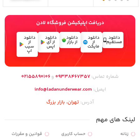
دریافت اپلیکیشن فروشگاه لادن
دانلود
دانلود
دانلود
دانلود
دانلود
مستقیم
از
از بازار
از آی
از
مایکت
اپس
سیب
اپ
شماره تماس:
09338467357
و
02155890106
ایمیل:
info@ladanunderwear.com
آدرس:
تهران،‌ بازار بزرگ
لینک های مهم
زنانه
حساب کاربری
قوانین و مقررات