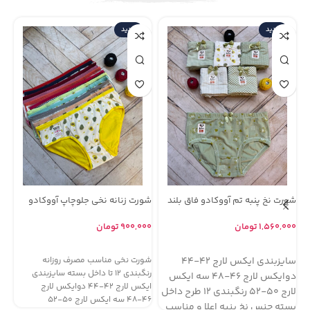
جدید
جدید
شورت نخ پنبه تم آووکادو فاق بلند
شورت زنانه نخی جلوچاپ آووکادو
شو
مارک لادن ( جین 12 تایی )
مارک تیشین یا نهال سابق ( جین 12
دی MD ( جی
تایی )
۱,۵۶۰,۰۰۰
تومان
۹۰۰,۰۰۰
تومان
۰۰
انتخاب گزینه ها
اطلاعات بیشتر
سایزبندی ایکس لارج ۴۲-۴۴
شورت نخی مناسب مصرف روزانه
رن
رنگبندی ۱۲ تا داخل بسته سایزبندی
مر
دوایکس لارج ۴۶-۴۸ سه ایکس
ایکس لارج ۴۲-۴۴ دوایکس لارج
می
لارج ۵۰-۵۲ رنگبندی ۱۲ طرح داخل
۴۶-۴۸ سه ایکس لارج ۵۰-۵۲
بسته جنس نخ پنبه اعلا و مناسب