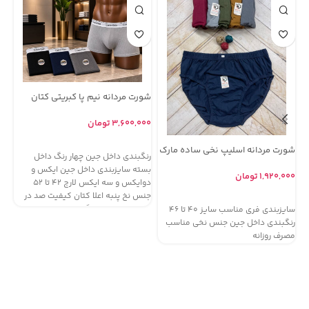
شورت مردانه نیم پا کبریتی کتان
کش پهن کلوین مارک گوندوز ( جین
۱۲ تایی )
۳,۶۰۰,۰۰۰
تومان
شو
افزودن به سبد خرید
شورت مردانه اسلیپ نخی ساده مارک
کش
رنگبندی داخل جین چهار رنگ داخل
لادن ( جین 12 تایی )
جین ۲
۰۰
بسته سایزبندی داخل جین ایکس و
۱,۹۲۰,۰۰۰
تومان
دوایکس و سه ایکس لارج 42 تا 52
جنس نخ پنبه اعلا کتان کیفیت صد در
افزودن به سبد خرید
رن
صد مناسب فروشگاه های لباس زیر و
سایزبندی فری مناسب سایز 40 تا 46
بس
مردونه فروش با سود بسیار بالا
رنگبندی داخل جین جنس نخی مناسب
مصرف روزانه
جن
صد
مر