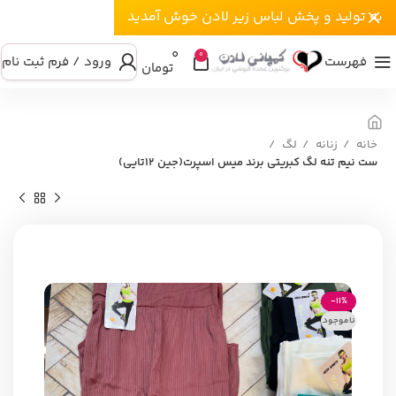
به تولید و پخش لباس زیر لادن خوش آمدید
۰
0
فهرست
ورود / فرم ثبت نام
تومان
خانه
زنانه
لگ
ست نیم تنه لگ کبریتی برند میس اسپرت(جین ۱۲تایی)
-11%
ناموجود