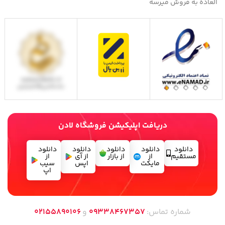
العاده به فروش میرسه
دریافت اپلیکیشن فروشگاه لادن
دانلود
دانلود
دانلود
دانلود
دانلود
مستقیم
از
از بازار
از آی
از
مایکت
اپس
سیب
اپ
شماره تماس:
09338467357
و
02155890106