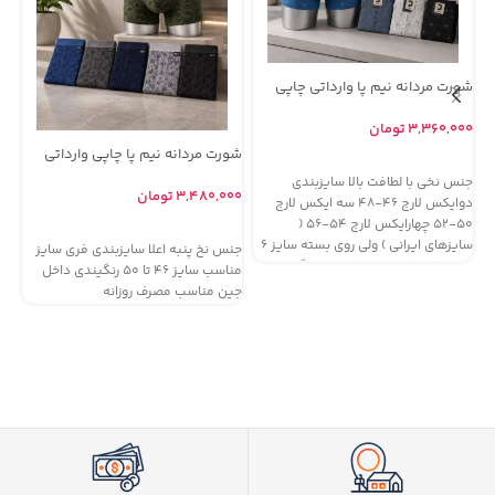
شورت مردانه نیم پا وارداتی چاپی
مارک دنیز ( جین 12 تایی )
۳,۳۶۰,۰۰۰
تومان
شورت مردانه نیم پا چاپی وارداتی
شو
اطلاعات بیشتر
مارک ام دی MD ( جین 12 تایی )
جنس نخی با لطافت بالا سایزبندی
تا
۳,۴۸۰,۰۰۰
تومان
۰۰
دوایکس لارج 46-48 سه ایکس لارج
50-52 چهارایکس لارج 54-56 (
افزودن به سبد خرید
سایزهای ایرانی ) ولی روی بسته سایز 6
جنس نخ پنبه اعلا سایزبندی فری سایز
جن
ایکس تا 8 ایکس لارج خورده رنگبندی
مناسب سایز 46 تا 50 رنگیندی داخل
داخل جین
جین مناسب مصرف روزانه
جی