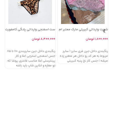
شورت وارداتی کبریتی مارک معتبر ام
ست اسفنجی وارداتی پلنگی کامفورت
دی MD ( جین 12 تایی )
( جین 12 تایی )
کام
۱,۸۰۰,۰۰۰
تومان
۸,۴۰۰,۰۰۰
تومان
۰۰
اطلاعات بیشتر
افزودن به سبد خرید
رنگبندی داخل جین فری سایز ( سایز
رنگبندی داخل جین سایزبندی 70 تا 85
مربوط به هر کد رو داخل هر متغیر زده
جنس اسفنجی استرجی اعلا و کار
جن
میشه ) جنس کار نخ پنبه کبریتی
پینترستی اعلا مناسب فانتزی پوشا که
پی
تو مغازه و انلاین شاپ باید باشه
تو